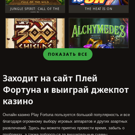
JUNGLE SPIRIT: CALL OF THE
THE HEAT IS ON
WILD
ПОКАЗАТЬ ВСЕ
300 SHIELDS
ALCHYMEDES
Заходит на сайт Плей
Фортуна и выиграй джекпот
казино
BEAUTY & THE BEAST
BIG BAD WOLF
Онлайн казино Play Fortuna пользуется большой популярность и все
благодаря огромному выбору игровых аппаратов и других азартных
развлечений. Здесь вы можете приятно провести время, забыть о
проблемах, а также побороться за внушительные суммы.