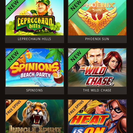
LEPRECHAUN HILLS
PHOENIX SUN
SPINIONS
THE WILD CHASE